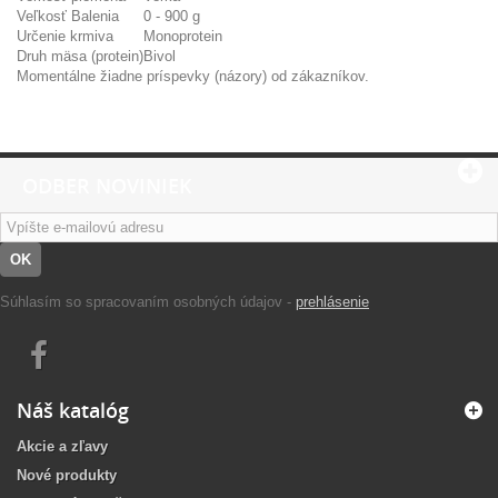
Veľkosť Balenia
0 - 900 g
Určenie krmiva
Monoprotein
Druh mäsa (protein)
Bivol
Momentálne žiadne príspevky (názory) od zákazníkov.
ODBER NOVINIEK
OK
Súhlasím so spracovaním osobných údajov -
prehlásenie
Náš katalóg
Akcie a zľavy
Nové produkty