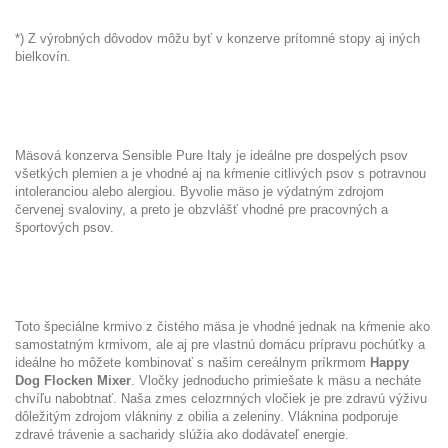
*) Z výrobných dôvodov môžu byť v konzerve prítomné stopy aj iných
bielkovín.
Mäsová konzerva Sensible Pure Italy je ideálne pre dospelých psov
všetkých plemien a je vhodné aj na kŕmenie citlivých psov s potravnou
intoleranciou alebo alergiou. Byvolie mäso je výdatným zdrojom
červenej svaloviny, a preto je obzvlášť vhodné pre pracovných a
športových psov.
Toto špeciálne krmivo z čistého mäsa je vhodné jednak na kŕmenie ako
samostatným krmivom, ale aj pre vlastnú domácu prípravu pochúťky a
ideálne ho môžete kombinovať s našim cereálnym príkrmom
Happy
Dog Flocken Mixer
. Vločky jednoducho primiešate k mäsu a necháte
chvíľu nabobtnať. Naša zmes celozrnných vločiek je pre zdravú výživu
dôležitým zdrojom vlákniny z obilia a zeleniny. Vláknina podporuje
zdravé trávenie a sacharidy slúžia ako dodávateľ energie.