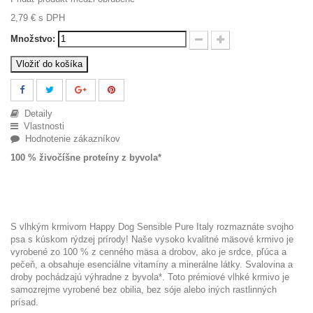
2,79 €
s DPH
Množstvo:
Vložiť do košíka
Detaily
Vlastnosti
Hodnotenie zákazníkov
100 % živočíšne proteíny z byvola*
S vlhkým krmivom Happy Dog Sensible Pure Italy rozmaznáte svojho
psa s kúskom rýdzej prírody! Naše vysoko kvalitné mäsové krmivo je
vyrobené zo 100 % z cenného mäsa a drobov, ako je srdce, pľúca a
pečeň, a obsahuje esenciálne vitamíny a minerálne látky. Svalovina a
droby pochádzajú výhradne z byvola*. Toto prémiové vlhké krmivo je
samozrejme vyrobené bez obilia, bez sóje alebo iných rastlinných
prísad.