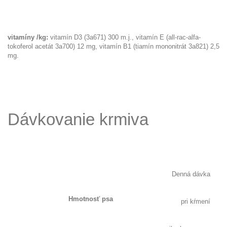
vitamíny /kg:
vitamín D3 (3a671) 300 m.j., vitamín E (all-rac-alfa-
tokoferol acetát 3a700) 12 mg, vitamín B1 (tiamín mononitrát 3a821) 2,5
mg.
Dávkovanie krmiva
Denná dávka
Hmotnosť psa
pri kŕmení