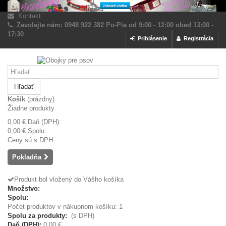
Kontakt
Zavolajte nám: 0948 922 382 Po-Pia od 9:00 - 12:00 obed 13:00 -
17:30
Prihlásenie
Registrácia
Hľadať
Košík
(prázdny)
Žiadne produkty
0,00 €
Daň (DPH):
0,00 €
Spolu:
Ceny sú s DPH
Pokladňa
Produkt bol vložený do Vášho košíka
Množstvo:
Spolu:
Počet produktov v nákupnom košíku: 1
Spolu za produkty:
(s DPH)
Daň (DPH):
0,00 €