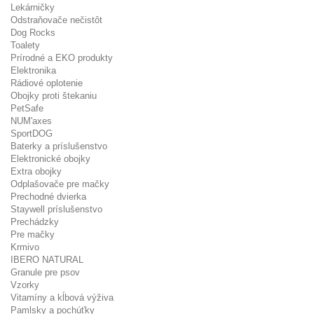
Lekárničky
Odstraňovače nečistôt
Dog Rocks
Toalety
Prírodné a EKO produkty
Elektronika
Rádiové oplotenie
Obojky proti štekaniu
PetSafe
NUM'axes
SportDOG
Baterky a príslušenstvo
Elektronické obojky
Extra obojky
Odplašovače pre mačky
Prechodné dvierka
Staywell príslušenstvo
Prechádzky
Pre mačky
Krmivo
IBERO NATURAL
Granule pre psov
Vzorky
Vitamíny a kĺbová výživa
Pamlsky a pochúťky