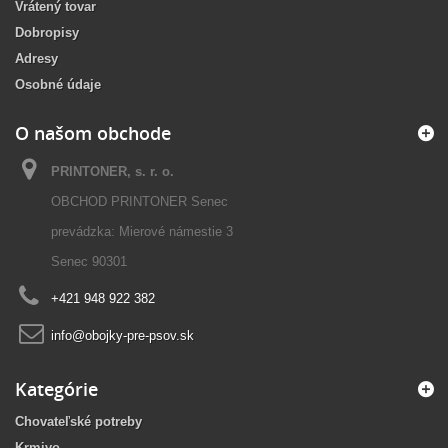
Vrátený tovar
Dobropisy
Adresy
Osobné údaje
O našom obchode
PRINTONER, s. r. o.
OBCHOD PRINTONER Senec
prevádzka: Mierové námestie 3
Senec 90301
+421 948 922 382
info@obojky-pre-psov.sk
Kategórie
Chovateľské potreby
Krmivo