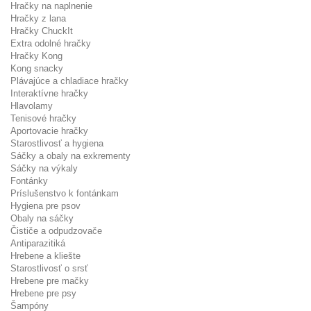
Hračky na naplnenie
Hračky z lana
Hračky ChuckIt
Extra odolné hračky
Hračky Kong
Kong snacky
Plávajúce a chladiace hračky
Interaktívne hračky
Hlavolamy
Tenisové hračky
Aportovacie hračky
Starostlivosť a hygiena
Sáčky a obaly na exkrementy
Sáčky na výkaly
Fontánky
Príslušenstvo k fontánkam
Hygiena pre psov
Obaly na sáčky
Čističe a odpudzovače
Antiparazitiká
Hrebene a kliešte
Starostlivosť o srsť
Hrebene pre mačky
Hrebene pre psy
Šampóny