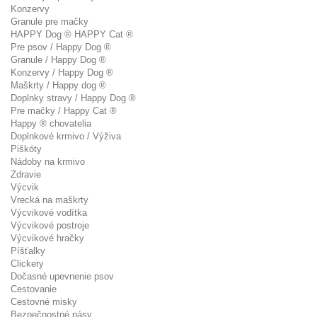
Konzervy
Granule pre mačky
HAPPY Dog ® HAPPY Cat ®
Pre psov / Happy Dog ®
Granule / Happy Dog ®
Konzervy / Happy Dog ®
Maškrty / Happy dog ®
Doplnky stravy / Happy Dog ®
Pre mačky / Happy Cat ®
Happy ® chovatelia
Doplnkové krmivo / Výživa
Piškóty
Nádoby na krmivo
Zdravie
Výcvik
Vrecká na maškrty
Výcvikové vodítka
Výcvikové postroje
Výcvikové hračky
Píšťalky
Clickery
Dočasné upevnenie psov
Cestovanie
Cestovné misky
Bezpečnostné pásy