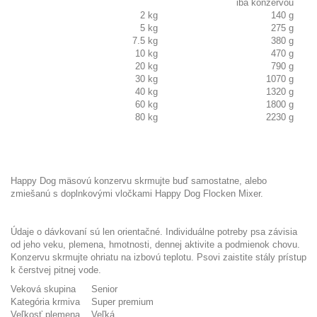
iba konzervou
2 kg
140 g
5 kg
275 g
7.5 kg
380 g
10 kg
470 g
20 kg
790 g
30 kg
1070 g
40 kg
1320 g
60 kg
1800 g
80 kg
2230 g
Happy Dog mäsovú konzervu skrmujte buď samostatne, alebo
zmiešanú s doplnkovými vločkami Happy Dog Flocken Mixer.
Údaje o dávkovaní sú len orientačné. Individuálne potreby psa závisia
od jeho veku, plemena, hmotnosti, dennej aktivite a podmienok chovu.
Konzervu skrmujte ohriatu na izbovú teplotu. Psovi zaistite stály prístup
k čerstvej pitnej vode.
Veková skupina
Senior
Kategória krmiva
Super premium
Veľkosť plemena
Veľká