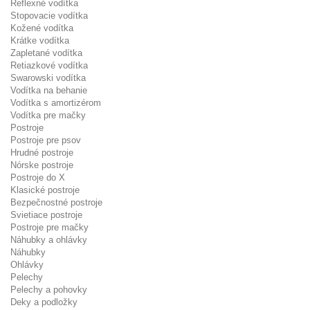
Reflexné vodítka
Stopovacie vodítka
Kožené vodítka
Krátke vodítka
Zapletané vodítka
Retiazkové vodítka
Swarowski vodítka
Vodítka na behanie
Vodítka s amortizérom
Vodítka pre mačky
Postroje
Postroje pre psov
Hrudné postroje
Nórske postroje
Postroje do X
Klasické postroje
Bezpečnostné postroje
Svietiace postroje
Postroje pre mačky
Náhubky a ohlávky
Náhubky
Ohlávky
Pelechy
Pelechy a pohovky
Deky a podložky