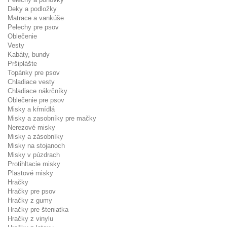
Deky a podložky
Matrace a vankúše
Pelechy pre psov
Oblečenie
Vesty
Kabáty, bundy
Pršiplášte
Topánky pre psov
Chladiace vesty
Chladiace nákrčníky
Oblečenie pre psov
Misky a kŕmídlá
Misky a zasobníky pre mačky
Nerezové misky
Misky a zásobníky
Misky na stojanoch
Misky v púzdrach
Protihltacie misky
Plastové misky
Hračky
Hračky pre psov
Hračky z gumy
Hračky pre šteniatka
Hračky z vinylu