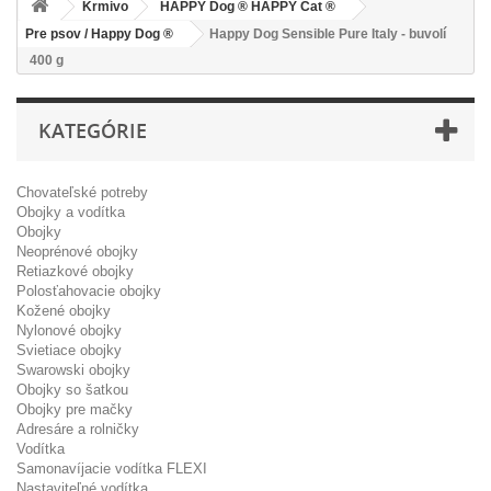
Krmivo
HAPPY Dog ® HAPPY Cat ®
Pre psov / Happy Dog ®
Happy Dog Sensible Pure Italy - buvolí
400 g
KATEGÓRIE
Chovateľské potreby
Obojky a vodítka
Obojky
Neoprénové obojky
Retiazkové obojky
Polosťahovacie obojky
Kožené obojky
Nylonové obojky
Svietiace obojky
Swarowski obojky
Obojky so šatkou
Obojky pre mačky
Adresáre a rolničky
Vodítka
Samonavíjacie vodítka FLEXI
Nastaviteľné vodítka