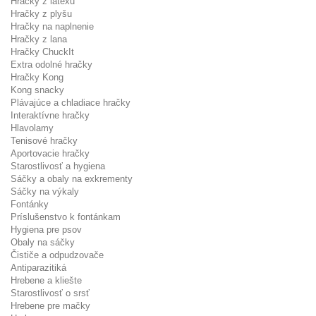
Hračky z latexu
Hračky z plyšu
Hračky na naplnenie
Hračky z lana
Hračky ChuckIt
Extra odolné hračky
Hračky Kong
Kong snacky
Plávajúce a chladiace hračky
Interaktívne hračky
Hlavolamy
Tenisové hračky
Aportovacie hračky
Starostlivosť a hygiena
Sáčky a obaly na exkrementy
Sáčky na výkaly
Fontánky
Príslušenstvo k fontánkam
Hygiena pre psov
Obaly na sáčky
Čističe a odpudzovače
Antiparazitiká
Hrebene a kliešte
Starostlivosť o srsť
Hrebene pre mačky