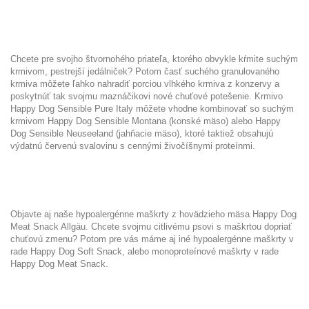
Chcete pre svojho štvornohého priateľa, ktorého obvykle kŕmite suchým
krmivom, pestrejší jedálniček? Potom časť suchého granulovaného
krmiva môžete ľahko nahradiť porciou vlhkého krmiva z konzervy a
poskytnúť tak svojmu maznáčikovi nové chuťové potešenie. Krmivo
Happy Dog Sensible Pure Italy môžete vhodne kombinovať so suchým
krmivom
Happy Dog Sensible Montana
(konské mäso) alebo
Happy
Dog Sensible Neuseeland
(jahňacie mäso), ktoré taktiež obsahujú
výdatnú červenú svalovinu s cennými živočíšnymi proteínmi.
Objavte aj naše hypoalergénne maškrty z hovädzieho mäsa
Happy Dog
Meat Snack Allgäu
. Chcete svojmu citlivému psovi s maškrtou dopriať
chuťovú zmenu? Potom pre vás máme aj iné hypoalergénne maškrty v
rade
Happy Dog Soft Snack
, alebo monoproteínové maškrty v rade
Happy Dog Meat Snack.