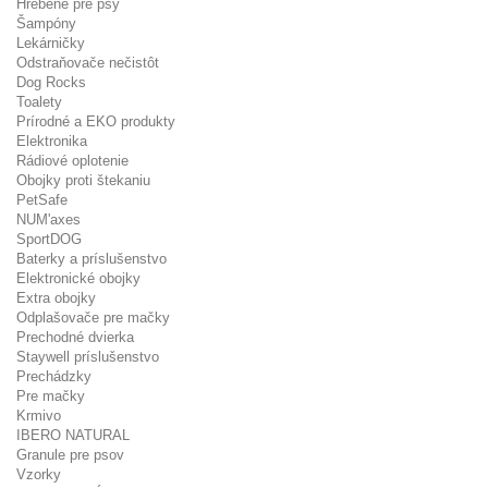
Hrebene pre psy
Šampóny
Lekárničky
Odstraňovače nečistôt
Dog Rocks
Toalety
Prírodné a EKO produkty
Elektronika
Rádiové oplotenie
Obojky proti štekaniu
PetSafe
NUM'axes
SportDOG
Baterky a príslušenstvo
Elektronické obojky
Extra obojky
Odplašovače pre mačky
Prechodné dvierka
Staywell príslušenstvo
Prechádzky
Pre mačky
Krmivo
IBERO NATURAL
Granule pre psov
Vzorky