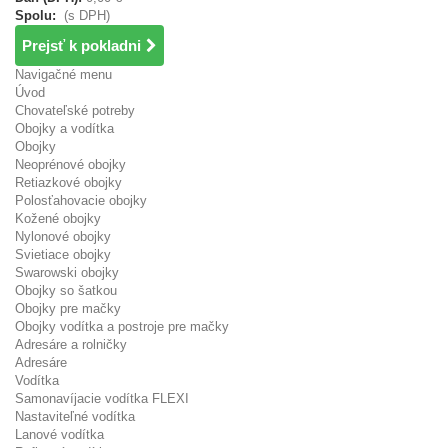
Spolu:
(s DPH)
Prejsť k pokladni
Navigačné menu
Úvod
Chovateľské potreby
Obojky a vodítka
Obojky
Neoprénové obojky
Retiazkové obojky
Polosťahovacie obojky
Kožené obojky
Nylonové obojky
Svietiace obojky
Swarowski obojky
Obojky so šatkou
Obojky pre mačky
Obojky vodítka a postroje pre mačky
Adresáre a rolničky
Adresáre
Vodítka
Samonavíjacie vodítka FLEXI
Nastaviteľné vodítka
Lanové vodítka