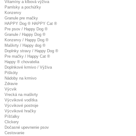
Vitamíny a kĺbová výživa
Pamlsky a pochúťky
Konzervy
Granule pre mačky
HAPPY Dog ® HAPPY Cat ®
Pre psov / Happy Dog ®
Granule / Happy Dog ®
Konzervy / Happy Dog ®
Maškrty / Happy dog ®
Doplnky stravy / Happy Dog ®
Pre mačky / Happy Cat ®
Happy ® chovatelia
Doplnkové krmivo / Výživa
Piškóty
Nádoby na krmivo
Zdravie
Výcvik
Vrecká na maškrty
Výcvikové vodítka
Výcvikové postroje
Výcvikové hračky
Píšťalky
Clickery
Dočasné upevnenie psov
Cestovanie