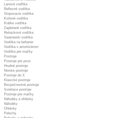
Lanové vodítka
Reflexné vodítka
Stopovacie vodítka
Kožené vodítka
Krátke vodítka
Zapletané vodítka
Retiazkové vodítka
Swarowski vodítka
Vodítka na behanie
Vodítka s amortizérom
Vodítka pre mačky
Postroje
Postroje pre psov
Hrudné postroje
Nórske postroje
Postroje do X
Klasické postroje
Bezpečnostné postroje
Svietiace postroje
Postroje pre mačky
Náhubky a ohlávky
Náhubky
Ohlávky
Pelechy
Pelechy a pohovky