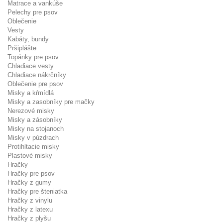
Matrace a vankúše
Pelechy pre psov
Oblečenie
Vesty
Kabáty, bundy
Pršiplášte
Topánky pre psov
Chladiace vesty
Chladiace nákrčníky
Oblečenie pre psov
Misky a kŕmídlá
Misky a zasobníky pre mačky
Nerezové misky
Misky a zásobníky
Misky na stojanoch
Misky v púzdrach
Protihltacie misky
Plastové misky
Hračky
Hračky pre psov
Hračky z gumy
Hračky pre šteniatka
Hračky z vinylu
Hračky z latexu
Hračky z plyšu