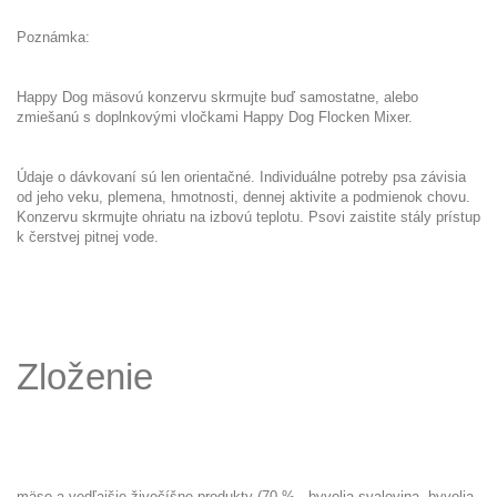
Poznámka:
Happy Dog mäsovú konzervu skrmujte buď samostatne, alebo
zmiešanú s doplnkovými vločkami
Happy Dog Flocken Mixer
.
Údaje o dávkovaní sú len orientačné. Individuálne potreby psa závisia
od jeho veku, plemena, hmotnosti, dennej aktivite a podmienok chovu.
Konzervu skrmujte ohriatu na izbovú teplotu. Psovi zaistite stály prístup
k čerstvej pitnej vode.
Zloženie
mäso a vedľajšie živočíšne produkty (70 % - byvolia svalovina, byvolia