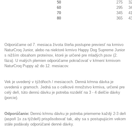
50
275
3
60
295
3
70
345
4
80
365
4
Odporúčame od 7. mesiaca života šteňa postupne previesť na krmivo
NaturCroq Junior, alebo na niektoré krmivo Happy Dog Supreme Junior
s nižším obsahom proteínov, ktoré je určené pre mladých psov (2.
fáza). U malých plemien odporúčame pokračovať v kŕmení krmivom
NaturCroq Puppy až do 12. mesiacov.
Vek je uvedený v týždňoch / mesiacoch. Denná kŕmna dávka je
uvedená v gramoch. Jedná sa o celkové množstvo krmiva, určené pre
celý deň, túto dennú dávku je potreba rozdeliť na 3 - 4 dielčie dávky
(porcie).
Odporúčanie:
Dennú kŕmnu dávku je potreba priemerne každý 2-3 deň
(aspoň 1x za týždeň) prispôsobovať tak, aby sa s postupujúcim vekom
stále podávaly odporúčané denné dávky.