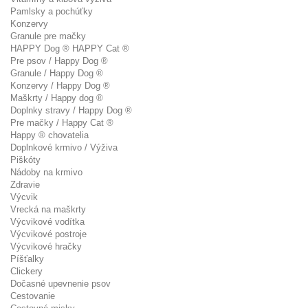
Pamlsky a pochúťky
Konzervy
Granule pre mačky
HAPPY Dog ® HAPPY Cat ®
Pre psov / Happy Dog ®
Granule / Happy Dog ®
Konzervy / Happy Dog ®
Maškrty / Happy dog ®
Doplnky stravy / Happy Dog ®
Pre mačky / Happy Cat ®
Happy ® chovatelia
Doplnkové krmivo / Výživa
Piškóty
Nádoby na krmivo
Zdravie
Výcvik
Vrecká na maškrty
Výcvikové vodítka
Výcvikové postroje
Výcvikové hračky
Píšťalky
Clickery
Dočasné upevnenie psov
Cestovanie