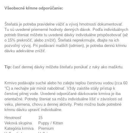
Všeobecné kŕmne odporúčanie:
Šteňatá je potreba pravidelne vážiť a vývoj hmotnosti dokumentovať.
Tu sú uvedené priemerné hodnoty denných dávok. Podľa individuálnych
potrieb šteniat môžete tu uvedené dávky individuálne prispôsobovať (až
o 15% prekročiť, alebo znížiť). Šteňatá neprekrmujte, dbajte na ich
pozvoľný vývoj. Pri podávaní maškŕt (odmien), je potreba dennú kŕmnu
dávku adekvátne znížiť.
Tip:
časť dennej dávky môžete šteňaťu ponúkať z ruky ako maškrtu.
Krmivo podávajte suché alebo ho zalejte teplou čerstvou vodou (cca 60
°C) a nechajte pár minút nabobtnať. Vždy zaistite stály prístup k
čerstvej pitnej vode. Uvedené odporúčané dávkovanie krmiva je iba
orientačné. Potreby šteniat sa môžu individuálne líšiť v závislosti od
veku, plemena, chovu a dennej aktivity. Preto možno bude potrebné
kŕmnu dávku upraviť individuálne.
Hmotnosť
15
Veková skupina
Puppy / Kitten
Kategória krmiva
Premium