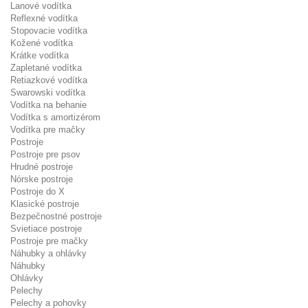
Lanové vodítka
Reflexné vodítka
Stopovacie vodítka
Kožené vodítka
Krátke vodítka
Zapletané vodítka
Retiazkové vodítka
Swarowski vodítka
Vodítka na behanie
Vodítka s amortizérom
Vodítka pre mačky
Postroje
Postroje pre psov
Hrudné postroje
Nórske postroje
Postroje do X
Klasické postroje
Bezpečnostné postroje
Svietiace postroje
Postroje pre mačky
Náhubky a ohlávky
Náhubky
Ohlávky
Pelechy
Pelechy a pohovky