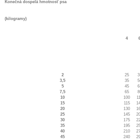
Konečná dospelá hmotnosť psa
(kilogramy)
4
2
25
3
3,5
35
5
5
45
6
7,5
65
8
10
100
1
15
115
1
20
130
1
25
145
2
30
175
2
35
195
2
40
210
2
45
240
2