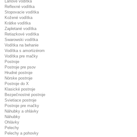
Lanové vodítka
Reflexné vodítka
Stopovacie vodítka
Kožené vodítka
Krátke vodítka
Zapletané vodítka
Retiazkové vodítka
Swarowski vodítka
Vodítka na behanie
Vodítka s amortizérom
Vodítka pre mačky
Postroje
Postroje pre psov
Hrudné postroje
Nórske postroje
Postroje do X
Klasické postroje
Bezpečnostné postroje
Svietiace postroje
Postroje pre mačky
Náhubky a ohlávky
Náhubky
Ohlávky
Pelechy
Pelechy a pohovky