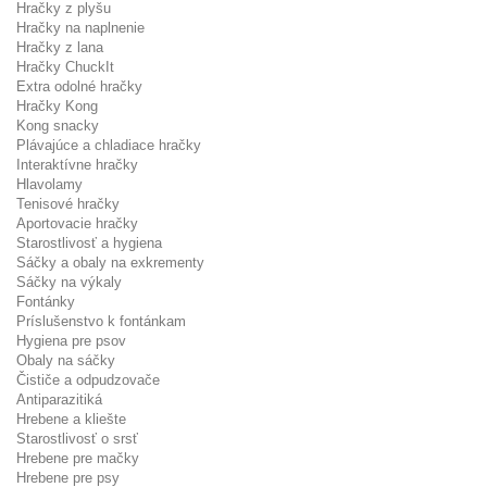
Hračky z plyšu
Hračky na naplnenie
Hračky z lana
Hračky ChuckIt
Extra odolné hračky
Hračky Kong
Kong snacky
Plávajúce a chladiace hračky
Interaktívne hračky
Hlavolamy
Tenisové hračky
Aportovacie hračky
Starostlivosť a hygiena
Sáčky a obaly na exkrementy
Sáčky na výkaly
Fontánky
Príslušenstvo k fontánkam
Hygiena pre psov
Obaly na sáčky
Čističe a odpudzovače
Antiparazitiká
Hrebene a kliešte
Starostlivosť o srsť
Hrebene pre mačky
Hrebene pre psy