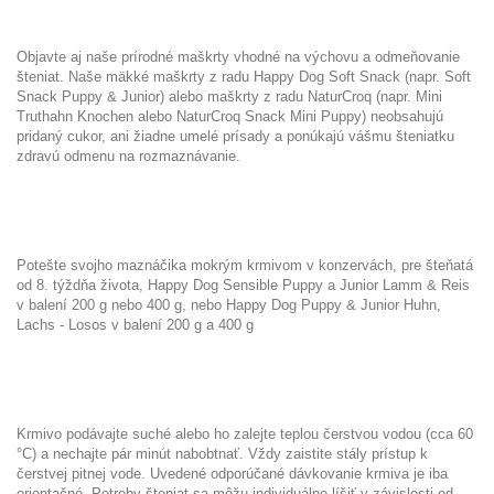
Objavte aj naše prírodné maškrty vhodné na výchovu a odmeňovanie
šteniat. Naše mäkké maškrty z radu Happy Dog Soft Snack (napr. Soft
Snack Puppy & Junior
) alebo maškrty z radu NaturCroq (napr.
Mini
Truthahn Knochen
alebo
NaturCroq Snack Mini Puppy
) neobsahujú
pridaný cukor, ani žiadne umelé prísady a ponúkajú vášmu šteniatku
zdravú odmenu na rozmaznávanie.
Potešte svojho maznáčika mokrým krmivom v konzervách, pre šteňatá
od 8. týždňa života, Happy Dog Sensible Puppy a Junior Lamm & Reis
v balení
200 g
nebo
400 g
, nebo Happy Dog Puppy & Junior Huhn,
Lachs - Losos v balení
200 g
a
400 g
Krmivo podávajte suché alebo ho zalejte teplou čerstvou vodou (cca 60
°C) a nechajte pár minút nabobtnať. Vždy zaistite stály prístup k
čerstvej pitnej vode. Uvedené odporúčané dávkovanie krmiva je iba
orientačné. Potreby šteniat sa môžu individuálne líšiť v závislosti od