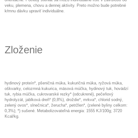
veku, plemena, chovu a dennej aktivity. Preto možno bude potrebné
kŕmnu dávku upraviť individuálne.
Zloženie
hydinový proteín*, pšeničná múka, kukuričná múka, ryžová múka,
oškvarky, celozrnná kukurica, mäsová múčka, hydinový tuk, hovädzí
tuk, rybia múčka, cukrovarské rezky* (odcukrené), pečeňový
hydrolyzát, jablková dreň* (0,8%), droždie*, mrkva*, chlorid sodný,
zelený ovos*, slnečnica*, žerucha*, petržlen*, (zelené byliny celkom:
0,3%); *) sušené. Metabolizovateľná energia: 1555 KJ/100g; 3720
Kcal/kg.