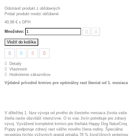
Odstrániť produkt z obľúbených
Pridať produkt medzi obľúbené
40,99 €
s DPH
Množstvo:
Vložiť do košíka
Detaily
Vlastnosti
Hodnotenie zákazníkov
Výdatné prírodné krmivo pre optimálny rast šteniat od 1. mesiaca
V dôležitej 1. fáze vývoja od prvého do šiesteho mesiaca života vaše
šteňa rastie obzvlášť intenzívne. O to viac živín potrebuje pre zdravý
vývoj. Vyvážené kompletné krmivo pre šteňatá Happy Dog NaturCroq
Puppy podporuje zdravý rast vášho nového člena rodiny. Špeciálna
receptúra týchto výživných granúl prináša 78 % živočíšnych proteínov