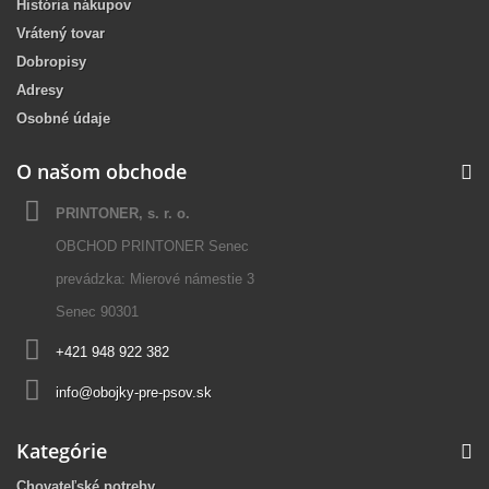
História nákupov
Vrátený tovar
Dobropisy
Adresy
Osobné údaje
O našom obchode
PRINTONER, s. r. o.
OBCHOD PRINTONER Senec
prevádzka: Mierové námestie 3
Senec 90301
+421 948 922 382
info@obojky-pre-psov.sk
Kategórie
Chovateľské potreby