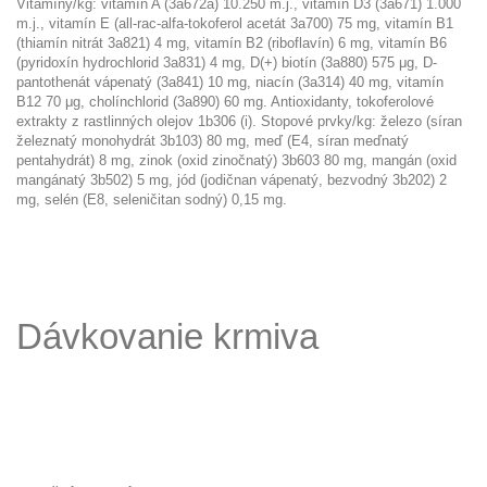
Vitamíny/kg: vitamín A (3a672a) 10.250 m.j., vitamín D3 (3a671) 1.000
m.j., vitamín E (all-rac-alfa-tokoferol acetát 3a700) 75 mg, vitamín B1
(thiamín nitrát 3a821) 4 mg, vitamín B2 (riboflavín) 6 mg, vitamín B6
(pyridoxín hydrochlorid 3a831) 4 mg, D(+) biotín (3a880) 575 μg, D-
pantothenát vápenatý (3a841) 10 mg, niacín (3a314) 40 mg, vitamín
B12 70 μg, cholínchlorid (3a890) 60 mg. Antioxidanty, tokoferolové
extrakty z rastlinných olejov 1b306 (i). Stopové prvky/kg: železo (síran
železnatý monohydrát 3b103) 80 mg, meď (E4, síran meďnatý
pentahydrát) 8 mg, zinok (oxid zinočnatý) 3b603 80 mg, mangán (oxid
mangánatý 3b502) 5 mg, jód (jodičnan vápenatý, bezvodný 3b202) 2
mg, selén (E8, seleničitan sodný) 0,15 mg.
Dávkovanie krmiva