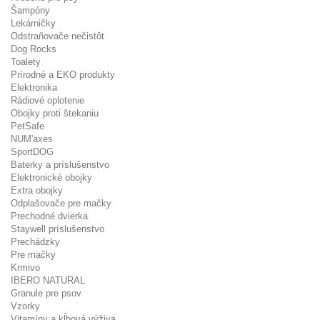
Šampóny
Lekárničky
Odstraňovače nečistôt
Dog Rocks
Toalety
Prírodné a EKO produkty
Elektronika
Rádiové oplotenie
Obojky proti štekaniu
PetSafe
NUM'axes
SportDOG
Baterky a príslušenstvo
Elektronické obojky
Extra obojky
Odplašovače pre mačky
Prechodné dvierka
Staywell príslušenstvo
Prechádzky
Pre mačky
Krmivo
IBERO NATURAL
Granule pre psov
Vzorky
Vitamíny a kĺbová výživa