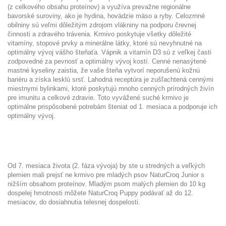
(z celkového obsahu proteínov) a využíva prevažne regionálne
bavorské suroviny, ako je hydina, hovädzie mäso a ryby. Celozrnné
obilniny sú veľmi dôležitým zdrojom vlákniny na podporu črevnej
činnosti a zdravého trávenia. Krmivo poskytuje všetky dôležité
vitamíny, stopové prvky a minerálne látky, ktoré sú nevyhnutné na
optimálny vývoj vášho šteňaťa. Vápnik a vitamín D3 sú z veľkej časti
zodpovedné za pevnosť a optimálny vývoj kostí. Cenné nenasýtené
mastné kyseliny zaistia, že vaše šteňa vytvorí neporušenú kožnú
bariéru a získa lesklú srsť. Lahodná receptúra je zušľachtená cennými
miestnymi bylinkami, ktoré poskytujú mnoho cenných prírodných živín
pre imunitu a celkové zdravie. Toto vyvážené suché krmivo je
optimálne prispôsobené potrebám šteniat od 1. mesiaca a podporuje ich
optimálny vývoj.
Od 7. mesiaca života (2. fáza vývoja) by ste u stredných a veľkých
plemien mali prejsť ne krmivo pre mladých psov
NaturCroq Junior
s
nižším obsahom proteínov. Mladým psom malých plemien do 10 kg
dospelej hmotnosti môžete NaturCroq Puppy podávať až do 12.
mesiacov, do dosiahnutia telesnej dospelosti.