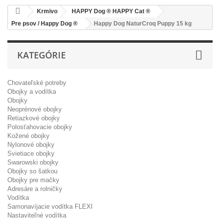
Krmivo
HAPPY Dog ® HAPPY Cat ®
Pre psov / Happy Dog ®
Happy Dog NaturCroq Puppy 15 kg
KATEGÓRIE
Chovateľské potreby
Obojky a vodítka
Obojky
Neoprénové obojky
Retiazkové obojky
Polosťahovacie obojky
Kožené obojky
Nylonové obojky
Svietiace obojky
Swarowski obojky
Obojky so šatkou
Obojky pre mačky
Adresáre a rolničky
Vodítka
Samonavíjacie vodítka FLEXI
Nastaviteľné vodítka