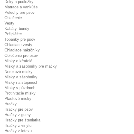
Deky a podložky
Matrace a vankúše
Pelechy pre psov
Oblečenie
Vesty
Kabáty, bundy
Pršiplášte
Topánky pre psov
Chladiace vesty
Chladiace nákrčníky
Oblečenie pre psov
Misky a kŕmídlá
Misky a zasobníky pre mačky
Nerezové misky
Misky a zásobníky
Misky na stojanoch
Misky v púzdrach
Protihltacie misky
Plastové misky
Hračky
Hračky pre psov
Hračky z gumy
Hračky pre šteniatka
Hračky z vinylu
Hračky z latexu