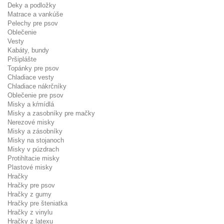
Deky a podložky
Matrace a vankúše
Pelechy pre psov
Oblečenie
Vesty
Kabáty, bundy
Pršiplášte
Topánky pre psov
Chladiace vesty
Chladiace nákrčníky
Oblečenie pre psov
Misky a kŕmídlá
Misky a zasobníky pre mačky
Nerezové misky
Misky a zásobníky
Misky na stojanoch
Misky v púzdrach
Protihltacie misky
Plastové misky
Hračky
Hračky pre psov
Hračky z gumy
Hračky pre šteniatka
Hračky z vinylu
Hračky z latexu