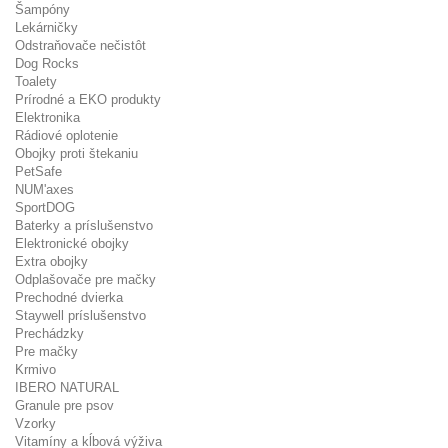
Šampóny
Lekárničky
Odstraňovače nečistôt
Dog Rocks
Toalety
Prírodné a EKO produkty
Elektronika
Rádiové oplotenie
Obojky proti štekaniu
PetSafe
NUM'axes
SportDOG
Baterky a príslušenstvo
Elektronické obojky
Extra obojky
Odplašovače pre mačky
Prechodné dvierka
Staywell príslušenstvo
Prechádzky
Pre mačky
Krmivo
IBERO NATURAL
Granule pre psov
Vzorky
Vitamíny a kĺbová výživa