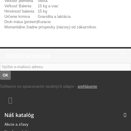
Veľkosť plemena
Veľká
Veľkosť Balenia
15 kg a viac
Hmotnosť balenia
15 kg
Určenie krmiva
Gravidita a laktácia
Druh mäsa (protein)
Kuracie
Momentálne žiadne príspevky (názory) od zákazníkov.
ODBER NOVINIEK
OK
Súhlasím so spracovaním osobných údajov -
prehlásenie
Náš katalóg
Akcie a zľavy