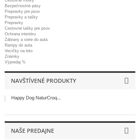
Cestovné misky
Bezpečnostné pásy
Prepravky pre psov
Prepravky a tašky
Prepravky
Cestovné tašky pre psov
Ochrana interiéru
Zábrany a siete do auta
Rampy do auta
Vecičky na leto
Známky
Výpredaj %
NAVŠTÍVENÉ PRODUKTY
Happy Dog NaturCroq...
NAŠE PREDAJNE