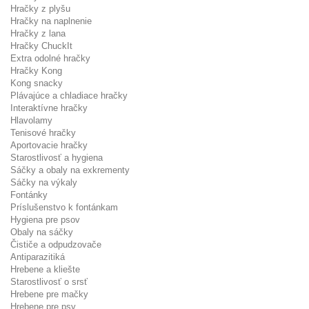
Hračky z plyšu
Hračky na naplnenie
Hračky z lana
Hračky ChuckIt
Extra odolné hračky
Hračky Kong
Kong snacky
Plávajúce a chladiace hračky
Interaktívne hračky
Hlavolamy
Tenisové hračky
Aportovacie hračky
Starostlivosť a hygiena
Sáčky a obaly na exkrementy
Sáčky na výkaly
Fontánky
Príslušenstvo k fontánkam
Hygiena pre psov
Obaly na sáčky
Čističe a odpudzovače
Antiparazitiká
Hrebene a kliešte
Starostlivosť o srsť
Hrebene pre mačky
Hrebene pre psy