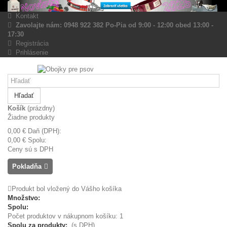
Kontakt
Zavolajte nám: 0948 922 382 Po-Pia od 9:00 - 12:00 obed 13:00 -
17:30
Registrácia
Prihlásenie
Hľadať
Košík
(prázdny)
Žiadne produkty
0,00 €
Daň (DPH):
0,00 €
Spolu:
Ceny sú s DPH
Pokladňa
Produkt bol vložený do Vášho košíka
Množstvo:
Spolu:
Počet produktov v nákupnom košíku: 1
Spolu za produkty:
(s DPH)