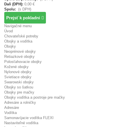
Daň (DPH):
0,00 €
Spolu:
(s DPH)
Prejsť k pokladni
Navigačné menu
Úvod
Chovateľské potreby
Obojky a vodítka
Obojky
Neoprénové obojky
Retiazkové obojky
Polosťahovacie obojky
Kožené obojky
Nylonové obojky
Svietiace obojky
Swarowski obojky
Obojky so šatkou
Obojky pre mačky
Obojky vodítka a postroje pre mačky
Adresáre a rolničky
Adresáre
Vodítka
Samonavíjacie vodítka FLEXI
Nastaviteľné vodítka