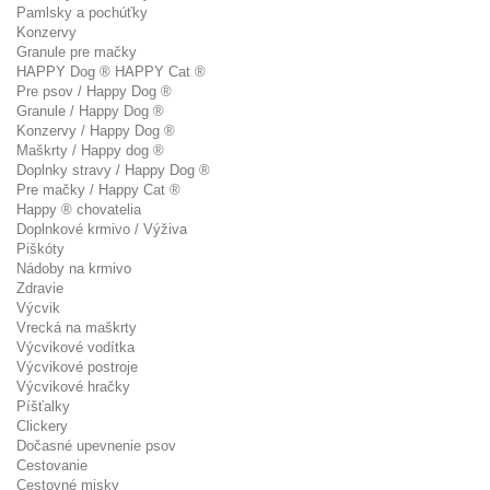
Pamlsky a pochúťky
Konzervy
Granule pre mačky
HAPPY Dog ® HAPPY Cat ®
Pre psov / Happy Dog ®
Granule / Happy Dog ®
Konzervy / Happy Dog ®
Maškrty / Happy dog ®
Doplnky stravy / Happy Dog ®
Pre mačky / Happy Cat ®
Happy ® chovatelia
Doplnkové krmivo / Výživa
Piškóty
Nádoby na krmivo
Zdravie
Výcvik
Vrecká na maškrty
Výcvikové vodítka
Výcvikové postroje
Výcvikové hračky
Píšťalky
Clickery
Dočasné upevnenie psov
Cestovanie
Cestovné misky