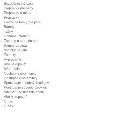
Bezpečnostné pásy
Prepravky pre psov
Prepravky a tašky
Prepravky
Cestovné tašky pre psov
Batohy
Tašky
Ochrana interiéru
Zábrany a siete do auta
Rampy do auta
Vecičky na leto
Známky
Výpredaj %
Ako nakupovať
Informácie
Obchodné podmienky
Odstúpenie od zmluvy
Spracovanie osobných údajov
Používanie súborov Cookies
Alternatívne riešenie sporu
Ako nakupovať
O nás
O nás