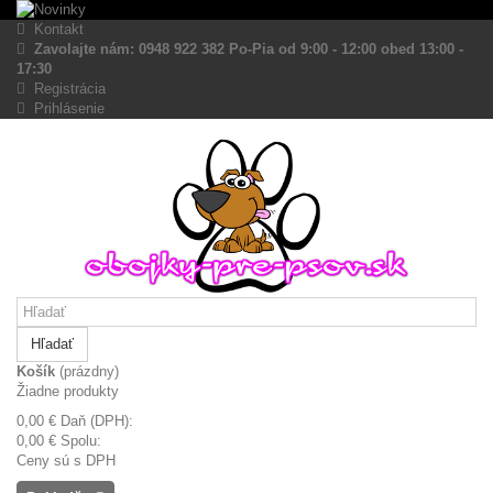
Kontakt
Zavolajte nám: 0948 922 382 Po-Pia od 9:00 - 12:00 obed 13:00 -
17:30
Registrácia
Prihlásenie
Hľadať
Košík
(prázdny)
Žiadne produkty
0,00 €
Daň (DPH):
0,00 €
Spolu:
Ceny sú s DPH