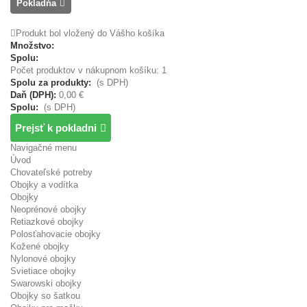
Pokladňa
Produkt bol vložený do Vášho košíka
Množstvo:
Spolu:
Počet produktov v nákupnom košíku: 1
Spolu za produkty:
(s DPH)
Daň (DPH):
0,00 €
Spolu:
(s DPH)
Prejsť k pokladni
Navigačné menu
Úvod
Chovateľské potreby
Obojky a vodítka
Obojky
Neoprénové obojky
Retiazkové obojky
Polosťahovacie obojky
Kožené obojky
Nylonové obojky
Svietiace obojky
Swarowski obojky
Obojky so šatkou