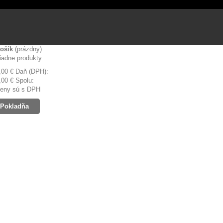
ošík
(prázdny)
iadne produkty
,00 €
Daň (DPH):
,00 €
Spolu:
eny sú s DPH
Pokladňa