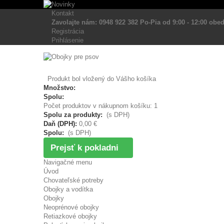
Kontakt
Zavolajte nám: 0948 922 382 Po-Pia od 9:00 - 12:00 obed
Registrácia
Prihlásenie
Produkt bol vložený do Vášho košíka
Množstvo:
Spolu:
Počet produktov v nákupnom košíku: 1
Spolu za produkty:
(s DPH)
Daň (DPH):
0,00 €
Spolu:
(s DPH)
Prejsť k pokladni
Navigačné menu
Úvod
Chovateľské potreby
Obojky a vodítka
Obojky
Neoprénové obojky
Retiazkové obojky