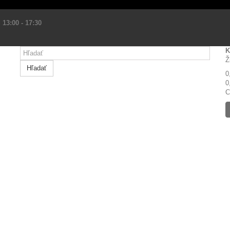
 13:00 - 17:30
K
Ž
Hľadať
0
0
C