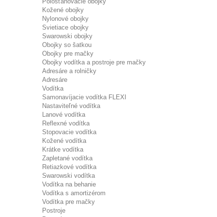
Polosťahovacie obojky
Kožené obojky
Nylonové obojky
Svietiace obojky
Swarowski obojky
Obojky so šatkou
Obojky pre mačky
Obojky vodítka a postroje pre mačky
Adresáre a rolničky
Adresáre
Vodítka
Samonavíjacie vodítka FLEXI
Nastaviteľné vodítka
Lanové vodítka
Reflexné vodítka
Stopovacie vodítka
Kožené vodítka
Krátke vodítka
Zapletané vodítka
Retiazkové vodítka
Swarowski vodítka
Vodítka na behanie
Vodítka s amortizérom
Vodítka pre mačky
Postroje