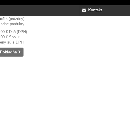
Kontakt
ošík
(prázdny)
iadne produkty
,00 €
Daň (DPH):
,00 €
Spolu:
eny sú s DPH
Pokladňa