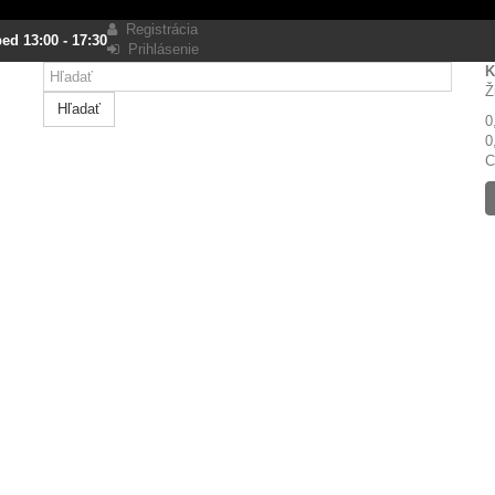
Registrácia
ed 13:00 - 17:30
Prihlásenie
K
Ž
Hľadať
0
0
C