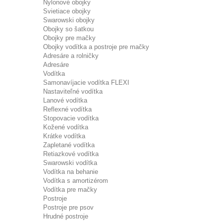
Nylonové obojky
Svietiace obojky
Swarowski obojky
Obojky so šatkou
Obojky pre mačky
Obojky vodítka a postroje pre mačky
Adresáre a rolničky
Adresáre
Vodítka
Samonavíjacie vodítka FLEXI
Nastaviteľné vodítka
Lanové vodítka
Reflexné vodítka
Stopovacie vodítka
Kožené vodítka
Krátke vodítka
Zapletané vodítka
Retiazkové vodítka
Swarowski vodítka
Vodítka na behanie
Vodítka s amortizérom
Vodítka pre mačky
Postroje
Postroje pre psov
Hrudné postroje