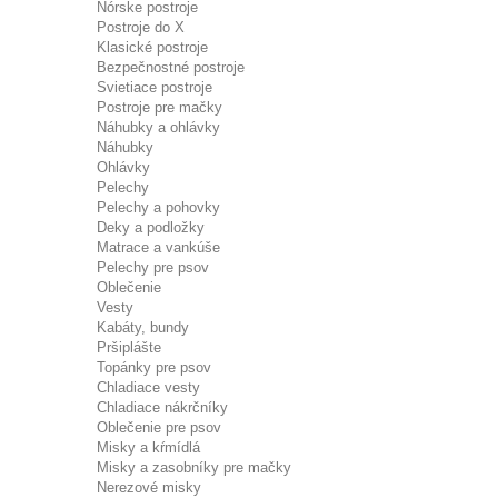
Nórske postroje
Postroje do X
Klasické postroje
Bezpečnostné postroje
Svietiace postroje
Postroje pre mačky
Náhubky a ohlávky
Náhubky
Ohlávky
Pelechy
Pelechy a pohovky
Deky a podložky
Matrace a vankúše
Pelechy pre psov
Oblečenie
Vesty
Kabáty, bundy
Pršiplášte
Topánky pre psov
Chladiace vesty
Chladiace nákrčníky
Oblečenie pre psov
Misky a kŕmídlá
Misky a zasobníky pre mačky
Nerezové misky