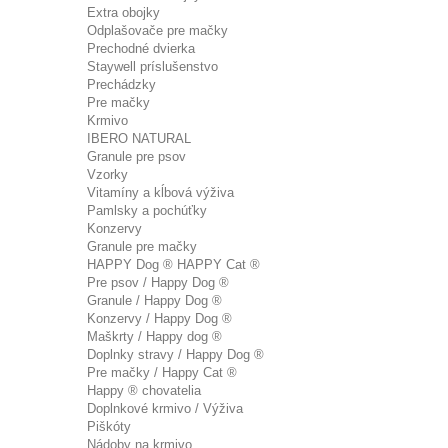
Extra obojky
Odplašovače pre mačky
Prechodné dvierka
Staywell príslušenstvo
Prechádzky
Pre mačky
Krmivo
IBERO NATURAL
Granule pre psov
Vzorky
Vitamíny a kĺbová výživa
Pamlsky a pochúťky
Konzervy
Granule pre mačky
HAPPY Dog ® HAPPY Cat ®
Pre psov / Happy Dog ®
Granule / Happy Dog ®
Konzervy / Happy Dog ®
Maškrty / Happy dog ®
Doplnky stravy / Happy Dog ®
Pre mačky / Happy Cat ®
Happy ® chovatelia
Doplnkové krmivo / Výživa
Piškóty
Nádoby na krmivo