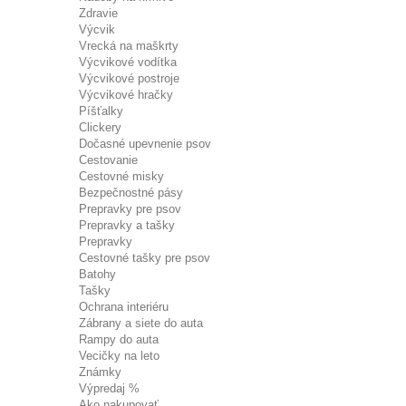
Zdravie
Výcvik
Vrecká na maškrty
Výcvikové vodítka
Výcvikové postroje
Výcvikové hračky
Píšťalky
Clickery
Dočasné upevnenie psov
Cestovanie
Cestovné misky
Bezpečnostné pásy
Prepravky pre psov
Prepravky a tašky
Prepravky
Cestovné tašky pre psov
Batohy
Tašky
Ochrana interiéru
Zábrany a siete do auta
Rampy do auta
Vecičky na leto
Známky
Výpredaj %
Ako nakupovať