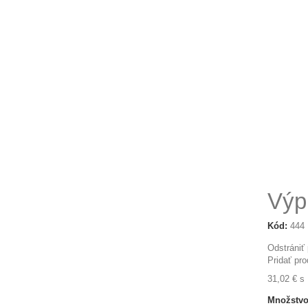
Výp
Kód:
444
Odstrániť
Pridať pr
31,02 €
s
Množstvo