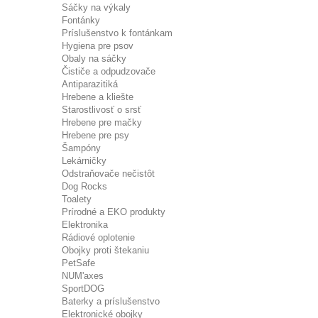
Sáčky na výkaly
Fontánky
Príslušenstvo k fontánkam
Hygiena pre psov
Obaly na sáčky
Čističe a odpudzovače
Antiparazitiká
Hrebene a kliešte
Starostlivosť o srsť
Hrebene pre mačky
Hrebene pre psy
Šampóny
Lekárničky
Odstraňovače nečistôt
Dog Rocks
Toalety
Prírodné a EKO produkty
Elektronika
Rádiové oplotenie
Obojky proti štekaniu
PetSafe
NUM'axes
SportDOG
Baterky a príslušenstvo
Elektronické obojky