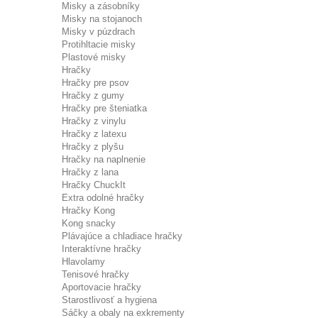
Misky a zásobníky
Misky na stojanoch
Misky v púzdrach
Protihltacie misky
Plastové misky
Hračky
Hračky pre psov
Hračky z gumy
Hračky pre šteniatka
Hračky z vinylu
Hračky z latexu
Hračky z plyšu
Hračky na naplnenie
Hračky z lana
Hračky ChuckIt
Extra odolné hračky
Hračky Kong
Kong snacky
Plávajúce a chladiace hračky
Interaktívne hračky
Hlavolamy
Tenisové hračky
Aportovacie hračky
Starostlivosť a hygiena
Sáčky a obaly na exkrementy