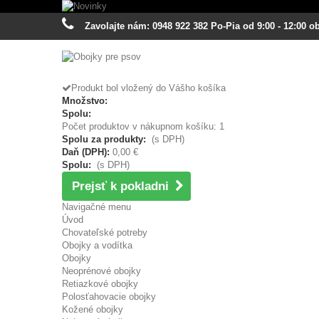
Zavolajte nám: 0948 922 382 Po-Pia od 9:00 - 12:00 ob
Produkt bol vložený do Vášho košíka
Množstvo:
Spolu:
Počet produktov v nákupnom košíku: 1
Spolu za produkty:
(s DPH)
Daň (DPH):
0,00 €
Spolu:
(s DPH)
Prejsť k pokladni
Navigačné menu
Úvod
Chovateľské potreby
Obojky a vodítka
Obojky
Neoprénové obojky
Retiazkové obojky
Polosťahovacie obojky
Kožené obojky